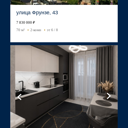
улица Фрунзе, 43
7 830 000 ₽
70 м²
2-комн
эт 6 / 8