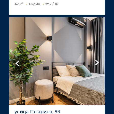
42 м²
1-комн
эт 2 / 16
улица Гагарина, 93