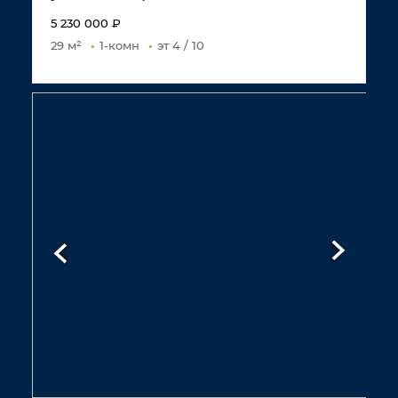
5 230 000 ₽
29 м²
1-комн
эт 4 / 10