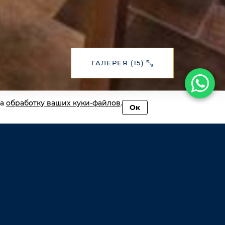
ГАЛЕРЕЯ (15)
на
обработку ваших куки‑файлов
.
Ок
Брокер
Громова
Ольга