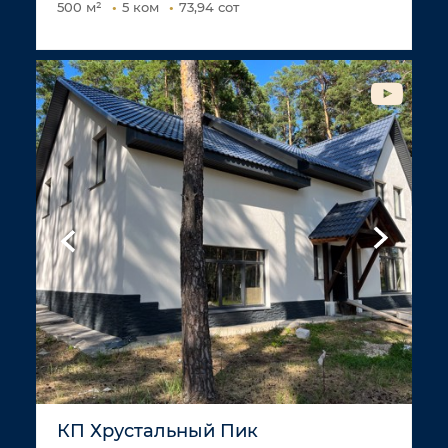
500 м²
5 ком
73,94 сот
КП Хрустальный Пик