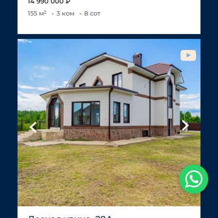
14 990 000 ₽
155 м²
3 ком
8 сот