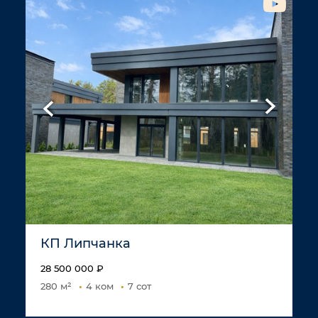
КП Липчанка
28 500 000 ₽
280 м²
4 ком
7 сот